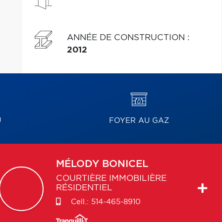
ANNÉE DE CONSTRUCTION
:
2012
U
FOYER AU GAZ
MÉLODY
BONICEL
COURTIÈRE IMMOBILIÈRE
RÉSIDENTIEL
Cell.:
514-465-8910