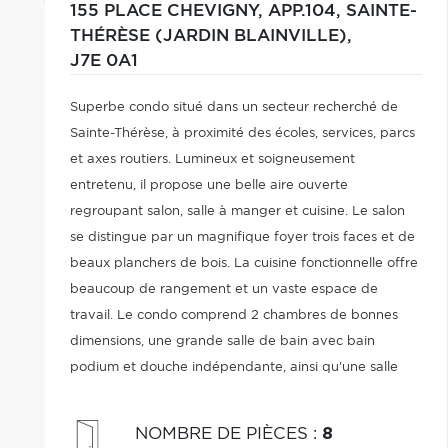
155 PLACE CHEVIGNY, APP.104,
SAINTE-
THÉRÈSE (JARDIN BLAINVILLE),
J7E 0A1
Superbe condo situé dans un secteur recherché de
Sainte-Thérèse, à proximité des écoles, services, parcs
et axes routiers. Lumineux et soigneusement
entretenu, il propose une belle aire ouverte
regroupant salon, salle à manger et cuisine. Le salon
se distingue par un magnifique foyer trois faces et de
beaux planchers de bois. La cuisine fonctionnelle offre
beaucoup de rangement et un vaste espace de
travail. Le condo comprend 2 chambres de bonnes
dimensions, une grande salle de bain avec bain
podium et douche indépendante, ainsi qu'une salle
d'eau et une salle de lavage indépendante. Une
propriété alliant confort et emplacement de choix.
NOMBRE DE PIÈCES
:
8